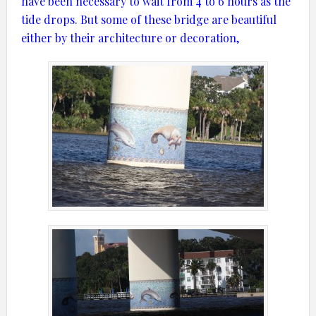
have been
necessary to wait
from
4 to 6 hours
as the
tide
drops.
But some of these
bridge
are beautiful
either by their
architecture or
decoration,