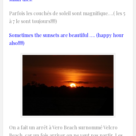
Parfois les couchés de soleil sont magnifique….( les 5
à 7 le sont toujours!!!!)
Sometimes
the
sunsets are
beautiful
….
(
happy hour
also!!!!)
On a fait un arrêt à Vero Beach surnommé Velcro
Beach, car un fois arriver on ne veut pas partir. Les