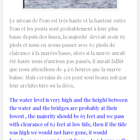
Le niveau de l’eau est très haute et la hauteur entre
l’eau et les ponts sont probablement à leur plus
basse depuis des lunes, la majorité devrait avoir 65
pieds et nous en avons passer avec 62 pieds de
clairance à la marées basse, alors si la marée aurait
été haute nous n’aurions pas passés, il aurait fallût
que nous attendions de 4 à 6 heures que la marée
baisse. Mais certains de ces pont sont beaux soit par
leur architecture ou la déco,
The water
level is very
high
and the height
between
the water and
the bridges are
probably
at their
lowest
, the majority
should
be 65
feet
and we
pass
with
clearance of
62
feet
at low
tide
,
then
if the tide
was
high
we would not have
gone
, it would