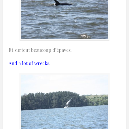
Et surtout beaucoup d’épaves.
And a lot
of wrecks
.