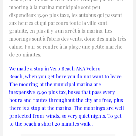
mooring à la marina municipale sont peu
dispendieux 13.90 plus taxe, les autobus qui passent
aux heures et qui parcours toute la ville sont
gratuite, en plus il y a un arrêt à la marina. Les
moorings sont à l’abris des vents, donc des nuits très
calme. Pour se rendre à la plage une petite marche
de 20 minutes.
We
made a stop
in Vero Beach
AKA
Velcro
Beach,
when you get here you
do not want
to leave.
The
mooring
at the
municipal marina
are
inexpensive
13.90
plus tax
, buses
that pass
every
hours
and
routes
throughout the city
are
free
, plus
there is
a stop at the
marina.
The
moorings
are
well
protected from
winds
, so
very
quiet
nights.
To get
to
the beach
a short 20 minutes walk
.