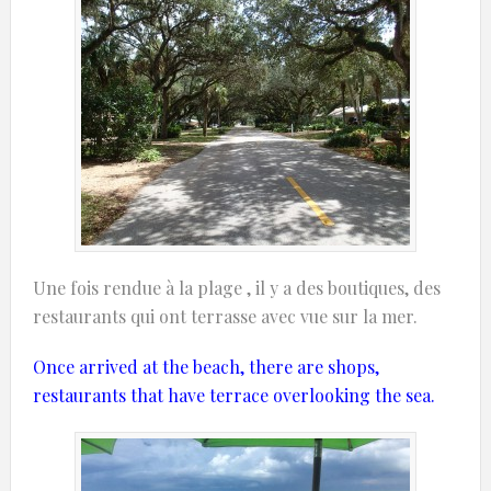
Une fois rendue à la plage , il y a des boutiques, des
restaurants qui ont terrasse avec vue sur la mer.
Once
arrived at
the beach,
there are
shops,
restaurants
that have
terrace overlooking
the sea.