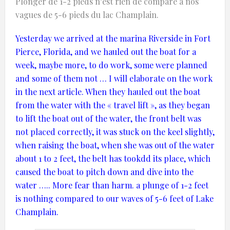
Plonger de 1-2 pieds n’est rien de comparé à nos
vagues de 5-6 pieds du lac Champlain.
Yesterday
we arrived at
the marina
Riverside
in
Fort
Pierce,
Florida,
and we
hauled out
the
boat
for a
week,
maybe more
,
to do work
, some were
planned
and
some
of them
not
…
I will elaborate
on the work
in the next article
.
When they
hauled out
the boat
from
the water with the
«
travel lift »,
as they began
to lift the
boat out of the
water,
the front belt
was
not placed correctly
, it
was stuck on
the keel
slightly
,
w
hen
raising
the boat,
when she was
out of the water
about
1 to 2 feet
,
the belt
has tookdd its place
,
which
caused
the boat
to
pitch down
and
dive into the
water
…..
More
fear
than harm.
a plunge of
1-2
feet
is nothing
compared to
our
waves of
5-6
feet
of Lake
Champlain.