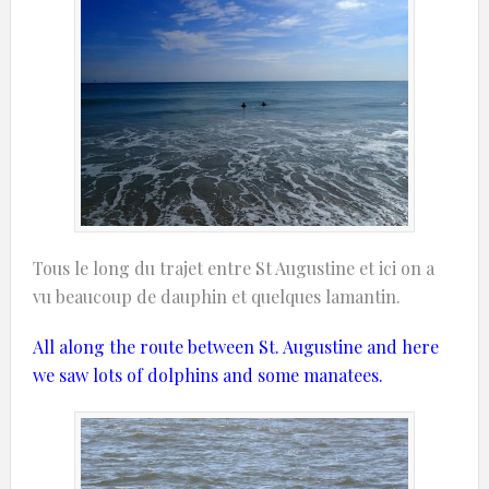
Tous le long du trajet entre St Augustine et ici on a
vu beaucoup de dauphin et quelques lamantin.
All
along the route
between St.
Augustine
and
here
we saw lots
of
dolphins
and some
manatees
.