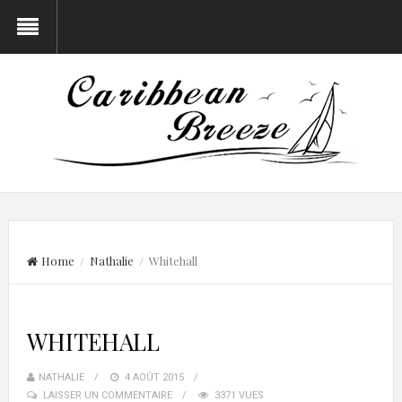
Home
/
Nathalie
/ Whitehall
WHITEHALL
NATHALIE
4 AOÛT 2015
LAISSER UN COMMENTAIRE
3371 VUES